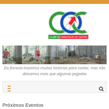
Skip
to
content
Da floresta trazemos
COC – CLUBE DE
muitas histórias para
ORIENTAÇÃO DO
contar, mas não deixamos
CENTRO
mais que algumas
pegadas
Da floresta trazemos muitas histórias para contar, mas não
deixamos mais que algumas pegadas
Próximos Eventos