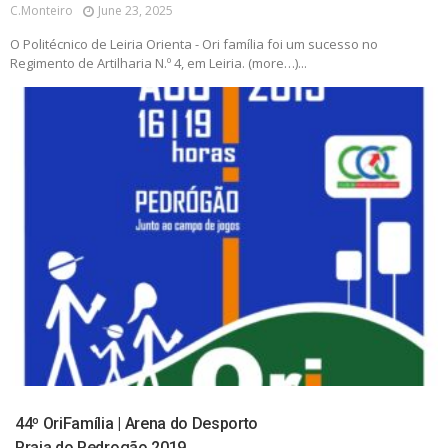
C.monteiro
June 23, 2025
O Politécnico de Leiria Orienta - Ori família foi um sucesso no
Regimento de Artilharia N.º 4, em Leiria. (more…)...
44º OriFamília | Arena do Desporto
Praia do Pedrogão 2019