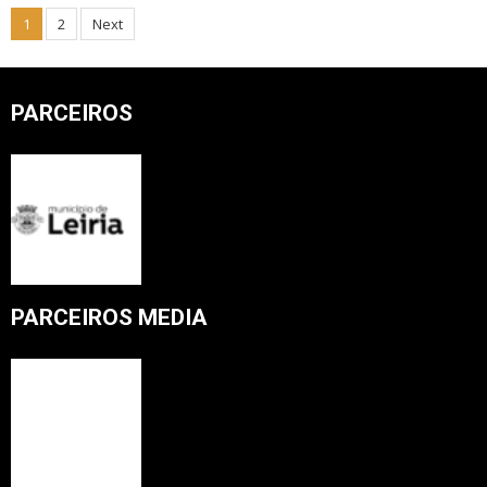
Posts
1
2
Next
pagination
PARCEIROS
PARCEIROS MEDIA