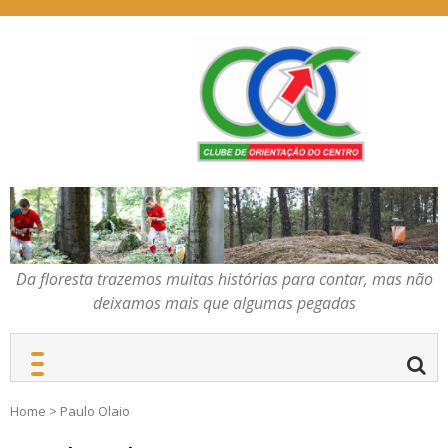
Skip
to
content
Da floresta trazemos
COC – CLUBE DE
muitas histórias para
ORIENTAÇÃO DO
contar, mas não deixamos
CENTRO
mais que algumas
pegadas
Da floresta trazemos muitas histórias para contar, mas não
deixamos mais que algumas pegadas
Home
>
Paulo Olaio