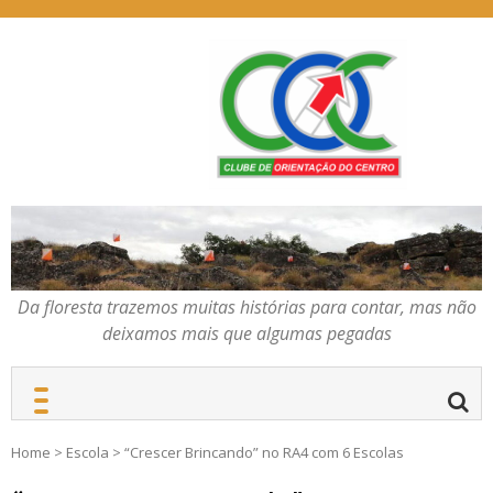
Skip
to
content
Da floresta trazemos
COC – CLUBE DE
muitas histórias para
ORIENTAÇÃO DO
contar, mas não deixamos
CENTRO
mais que algumas
pegadas
Da floresta trazemos muitas histórias para contar, mas não
deixamos mais que algumas pegadas
Home
>
Escola
>
“Crescer Brincando” no RA4 com 6 Escolas