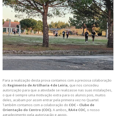
Para a realização desta prova contamos com a preciosa colaboração
do
Regimento de Artilharia 4 de Leiria,
que nos concedeu
autorização para que a atividade se realizasse nas suas instalações,
o que é sempre uma motivação extra para os alunos pois, muitos
deles, acabam por assim entrar pela primeira vez no Quartel.
Também contamos com a colaboração do
COC – Clube de
Orientação do Centro (COC).
A ambos
, RA4 e COC,
o nosso
agradecimento pela autorização e apoio
.