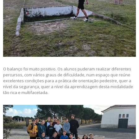
O balanço foi muito positivo. Os alunos puderam realizar diferentes
percursos, com vários graus de dificuldade, num espaço que reúne
excelentes condições para a prática de orientação pedestre, quer a
nível da segurança, quer a nível da aprendizagem desta modalidade
tão rica e multifacetada.