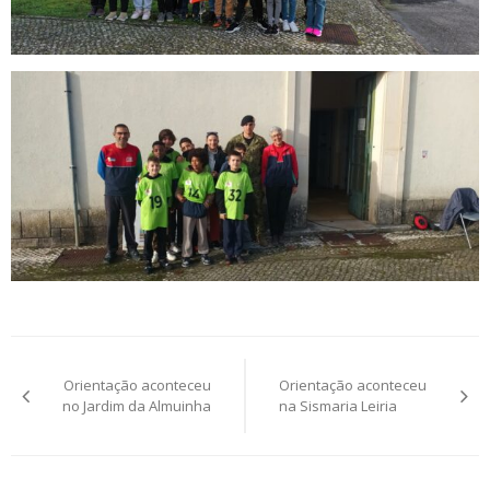
Post
Orientação aconteceu
Orientação aconteceu
navigation
no Jardim da Almuinha
na Sismaria Leiria