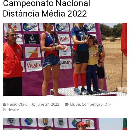
Campeonato Nacional
Distância Média 2022
Paulo Olaio
June 24, 2022
Clube
,
Competição
,
Ori-
Pedestre