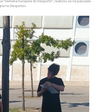
 na “Semana Europeia do Desporto”, realizou-se na passada
gria no Desporto».