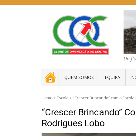
Skip
to
content
COC – CLUBE D
Da floresta traz
Da fl
. _ .
QUEM SOMOS
EQUIPA
N
Home
>
Escola
>
“Crescer Brincando” com a Escola
“Crescer Brincando” C
Rodrigues Lobo