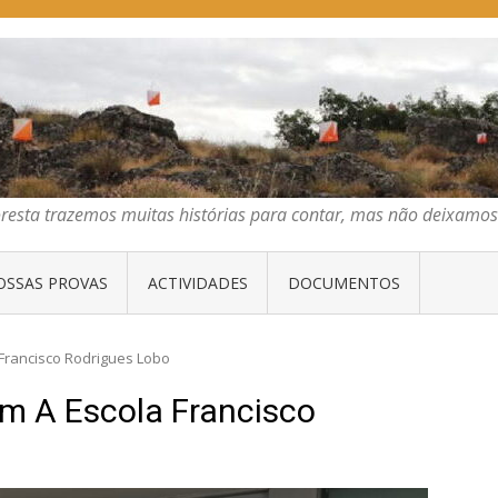
E ORIENTAÇÃO DO CENTRO
emos muitas histórias para contar, mas não deixamos mais que algumas 
oresta trazemos muitas histórias para contar, mas não deixam
OSSAS PROVAS
ACTIVIDADES
DOCUMENTOS
 Francisco Rodrigues Lobo
om A Escola Francisco