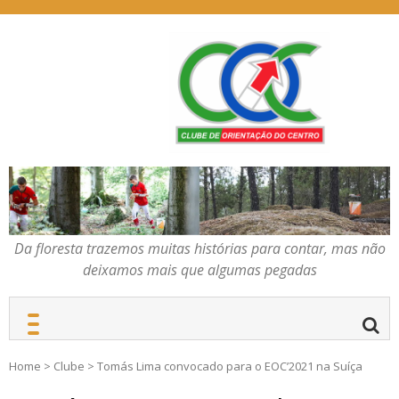
Skip
to
content
Da floresta trazemos
COC – CLUBE DE
muitas histórias para
ORIENTAÇÃO DO
contar, mas não deixamos
CENTRO
mais que algumas
pegadas
Da floresta trazemos muitas histórias para contar, mas não
deixamos mais que algumas pegadas
Home
>
Clube
>
Tomás Lima convocado para o EOC’2021 na Suíça