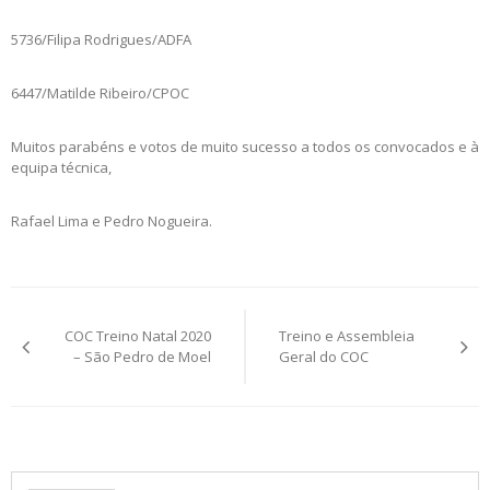
5736/Filipa Rodrigues/ADFA
6447/Matilde Ribeiro/CPOC
Muitos parabéns e votos de muito sucesso a todos os convocados e à
equipa técnica,
Rafael Lima e Pedro Nogueira.
Post
COC Treino Natal 2020
Treino e Assembleia
navigation
– São Pedro de Moel
Geral do COC