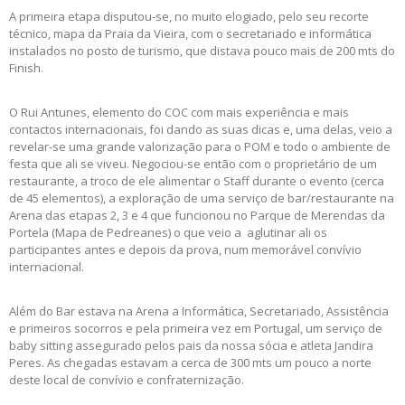
A primeira etapa disputou-se, no muito elogiado, pelo seu recorte
técnico, mapa da Praia da Vieira, com o secretariado e informática
instalados no posto de turismo, que distava pouco mais de 200 mts do
Finish.
O Rui Antunes, elemento do COC com mais experiência e mais
contactos internacionais, foi dando as suas dicas e, uma delas, veio a
revelar-se uma grande valorização para o POM e todo o ambiente de
festa que ali se viveu. Negociou-se então com o proprietário de um
restaurante, a troco de ele alimentar o Staff durante o evento (cerca
de 45 elementos), a exploração de uma serviço de bar/restaurante na
Arena das etapas 2, 3 e 4 que funcionou no Parque de Merendas da
Portela (Mapa de Pedreanes) o que veio a aglutinar ali os
participantes antes e depois da prova, num memorável convívio
internacional.
Além do Bar estava na Arena a Informática, Secretariado, Assistência
e primeiros socorros e pela primeira vez em Portugal, um serviço de
baby sitting assegurado pelos pais da nossa sócia e atleta Jandira
Peres. As chegadas estavam a cerca de 300 mts um pouco a norte
deste local de convívio e confraternização.