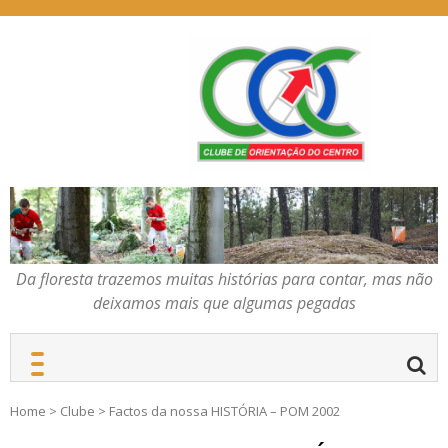
Skip
to
content
Da floresta trazemos
COC – CLUBE DE
muitas histórias para
ORIENTAÇÃO DO
contar, mas não deixamos
CENTRO
mais que algumas
pegadas
Da floresta trazemos muitas histórias para contar, mas não
deixamos mais que algumas pegadas
Home
>
Clube
>
Factos da nossa HISTÓRIA – POM 2002