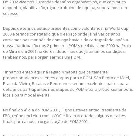
Em 2002 vivemos 2 grandes desafios organizativos, que com muito
empenho, planificação, rigor e trabalho de equipa, superamos com
sucesso.
Depois de termos estado presentes como voluntários na World Cup
2000 e termos constatado que o espaço onde já há vários anos
corríamos nas manhãs de domingo havia sido cartografado, após a
nossa participação nos 2 primeiros POM’s de 4 dias, em 2000 na Praia
de Mira e em 2001 no Gerês, decidimos que já teríamos condições,
também nós, para organizarmos um POM.
Tínhamos então aqui na região 4 mapas que certamente
proporcionariam excelentes etapas para o POM. São Pedro de Moel,
Praia da Vieira, Pataias e Pedreanes seriam excelentes palcos para
deliciar os participantes nas etapas do POM e para proporcionar bons
locais para model events.
No final do 4º dia do POM 2001, Higino Esteves então Presidente da
FPO, reúne em Leiria com o COC e ficam acertados alguns detalhes
finais para a nossa organização do POM 2002.