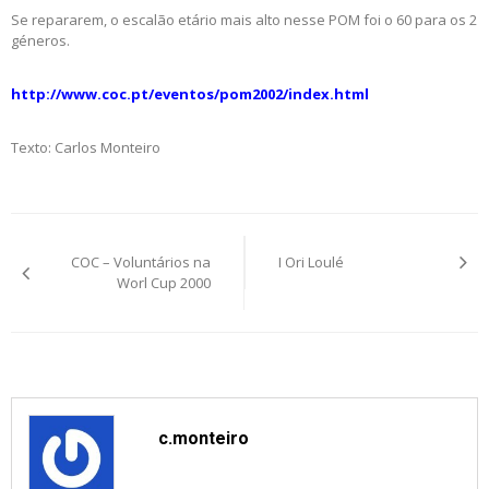
Se repararem, o escalão etário mais alto nesse POM foi o 60 para os 2
géneros.
http://www.coc.pt/eventos/pom2002/index.html
Texto: Carlos Monteiro
Post
COC – Voluntários na
I Ori Loulé
navigation
Worl Cup 2000
c.monteiro