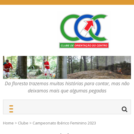
Skip
to
content
Da floresta trazemos
COC – CLUBE DE
muitas histórias para
ORIENTAÇÃO DO
contar, mas não deixamos
CENTRO
mais que algumas
pegadas
Da floresta trazemos muitas histórias para contar, mas não
deixamos mais que algumas pegadas
Home
>
Clube
>
Campeonato Ibérico Feminino 2023