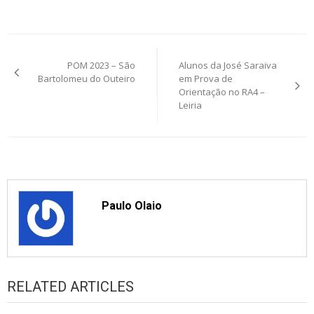
Post
POM 2023 – São
Alunos da José Saraiva
navigation
Bartolomeu do Outeiro
em Prova de
Orientação no RA4 –
Leiria
Paulo Olaio
RELATED ARTICLES