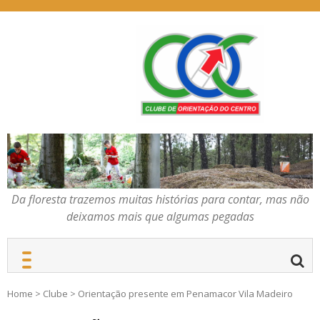
Skip
to
content
Da floresta trazemos
COC – CLUBE DE
muitas histórias para
ORIENTAÇÃO DO
contar, mas não deixamos
CENTRO
mais que algumas
pegadas
Da floresta trazemos muitas histórias para contar, mas não
deixamos mais que algumas pegadas
Home
>
Clube
>
Orientação presente em Penamacor Vila Madeiro