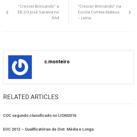
“Crescer Brincando” a
“Crescer Brincando” na
navigation
EB 2/3 José Saraiva no
Escola Correia Mateus
RA4
– Leiria
c.monteiro
RELATED ARTICLES
COC segundo classificado no LIOM2016
EOC 2012 – Qualificatórias de Dist. Média e Longa