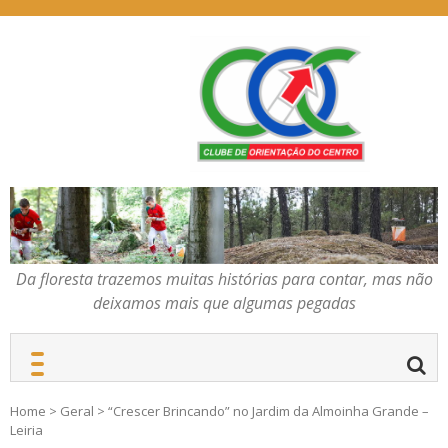
Skip
to
content
Da floresta trazemos
COC – CLUBE DE
muitas histórias para
ORIENTAÇÃO DO
contar, mas não deixamos
CENTRO
mais que algumas
pegadas
Da floresta trazemos muitas histórias para contar, mas não
deixamos mais que algumas pegadas
Home
>
Geral
>
“Crescer Brincando” no Jardim da Almoinha Grande –
Leiria