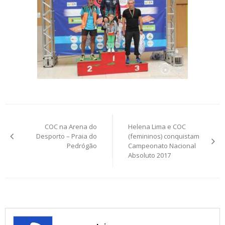
Post
COC na Arena do
Helena Lima e COC
navigation
Desporto – Praia do
(femininos) conquistam
Pedrógão
Campeonato Nacional
Absoluto 2017