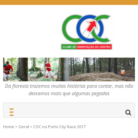
Skip
to
content
Da floresta trazemos
COC – CLUBE DE
muitas histórias para
ORIENTAÇÃO DO
contar, mas não deixamos
CENTRO
mais que algumas
pegadas
Da floresta trazemos muitas histórias para contar, mas não
deixamos mais que algumas pegadas
Home
>
Geral
>
COC no Porto City Race 2017