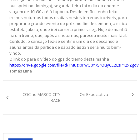
out sprint no domingo), segunda-feira foi o dia da enorme
viagem de 10h30 até à Lapónia. Desde então, tenho feito
treinos noturnos todos os dias nestes terrenos incríveis, para
preparar o grande evento do próximo fim de semana, a mítica
estafeta Jukola, onde irei correr a primeira leg. Hoje de manhã
fiz um treino, que, após as noturnas, pareceu muito mais fácil.
Contudo, o cansaço fez-se sentir e um dia de descanso e
sauna antes da partida de sábado às 23h será muito bem-
vindo.
O link do para o vídeo do gps do treino desta manhã
https://drive.google.com/file/d/1Muzi0PwG0Y7SrQuyCEZLsP12xZgdv
Tomás Lima
Post
COC no MARCO CITY
Ori Expectativa
navigation
RACE