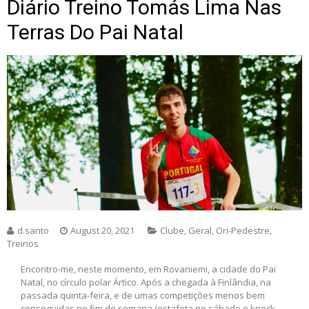
Diário Treino Tomás Lima Nas
Terras Do Pai Natal
d.santo
August 20, 2021
Clube
,
Geral
,
Ori-Pedestre
,
Treinos
Encontro-me, neste momento, em Rovaniemi, a cidade do Pai
Natal, no círculo polar Ártico. Após a chegada à Finlândia, na
passada quinta-feira, e de umas competições menos bem
conseguidas no fim de semana (estafeta no sábado e knock-