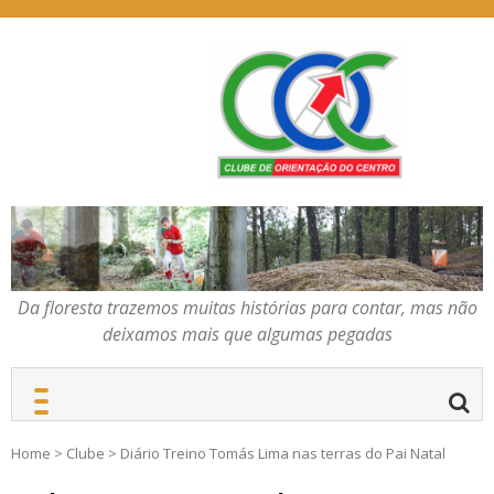
Skip
to
content
Da floresta trazemos
COC – CLUBE DE
muitas histórias para
ORIENTAÇÃO DO
contar, mas não deixamos
CENTRO
mais que algumas
pegadas
Da floresta trazemos muitas histórias para contar, mas não
deixamos mais que algumas pegadas
Home
>
Clube
>
Diário Treino Tomás Lima nas terras do Pai Natal