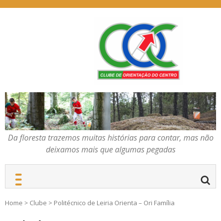
Skip
to
content
Da floresta trazemos
COC – CLUBE DE
muitas histórias para
ORIENTAÇÃO DO
contar, mas não deixamos
CENTRO
mais que algumas
pegadas
Da floresta trazemos muitas histórias para contar, mas não
deixamos mais que algumas pegadas
Home
>
Clube
>
Politécnico de Leiria Orienta – Ori Família