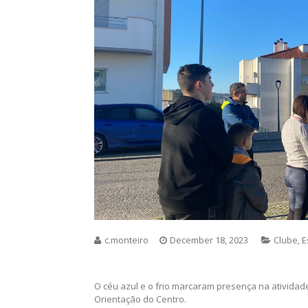
Home
>
Clube
>
Orientação aconteceu na Sismaria 
Orientação Aconteceu N