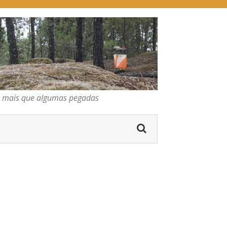
pegadas
gumas pegadas