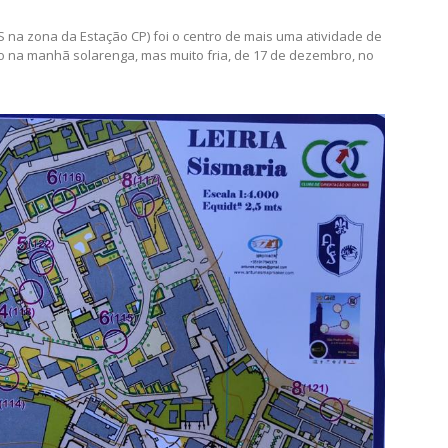
scola
de de Orientação pedestre organizada pelo COC – Clube de
S na zona da Estação CP) foi o centro de mais uma atividade de
ado na manhã solarenga, mas muito fria, de 17 de dezembro, no