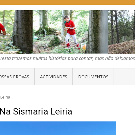
E ORIENTAÇÃO DO CENTRO
emos muitas histórias para contar, mas não deixamos mais que algumas 
os muitas histórias para contar, mas não deixamos mais que al
OSSAS PROVAS
ACTIVIDADES
DOCUMENTOS