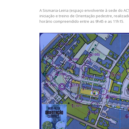
c.monteiro
December 18, 2023
Clube
,
E
O céu azul e o frio marcaram presença na ativida
Orientação do Centro.
A Sismaria-Leiria (espaço envolvente à sede do AC
iniciação e treino de Orientação pedestre, realiz
horário compreendido entre as 9h45 e as 11h15.