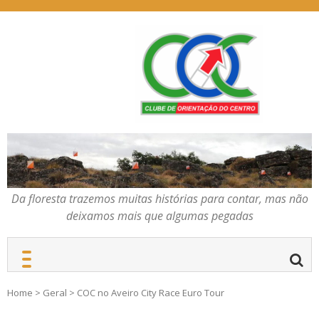
Skip
to
content
Da floresta trazemos
COC – CLUBE DE
muitas histórias para
ORIENTAÇÃO DO
contar, mas não deixamos
CENTRO
mais que algumas
pegadas
Da floresta trazemos muitas histórias para contar, mas não
deixamos mais que algumas pegadas
Home
>
Geral
>
COC no Aveiro City Race Euro Tour