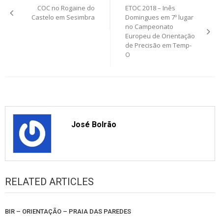
COC no Rogaine do
ETOC 2018 – Inês
navigation
Castelo em Sesimbra
Domingues em 7º lugar
no Campeonato
Europeu de Orientação
de Precisão em Temp-
O
José Bolrão
RELATED ARTICLES
BIR – ORIENTAÇÃO – PRAIA DAS PAREDES