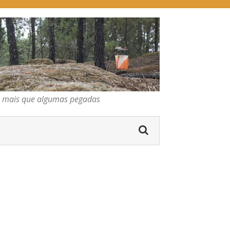
pegadas
gumas pegadas