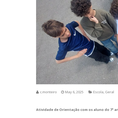
Home
>
Escola
>
“Crescer Brincando” na Escola Jos
“Crescer Brincando” Na