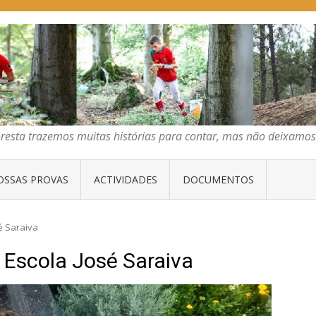
E ORIENTAÇÃO DO CENTRO
emos muitas histórias para contar, mas não deixamos mais que algumas 
os muitas histórias para contar, mas não deixamos mais que al
OSSAS PROVAS
ACTIVIDADES
DOCUMENTOS