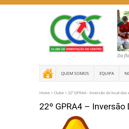
Skip
to
content
COC – CLUBE D
Da floresta traz
Da fl
. _ .
QUEM SOMOS
EQUIPA
N
Home
>
Clube
>
22º GPRA4 – Inversão do local das
22º GPRA4 – Inversão 