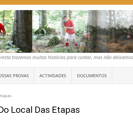
E ORIENTAÇÃO DO CENTRO
emos muitas histórias para contar, mas não deixamos mais que algumas 
oresta trazemos muitas histórias para contar, mas não deixam
OSSAS PROVAS
ACTIVIDADES
DOCUMENTOS
 etapas
Do Local Das Etapas