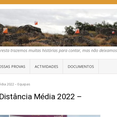
E ORIENTAÇÃO DO CENTRO
emos muitas histórias para contar, mas não deixamos mais que algumas 
oresta trazemos muitas histórias para contar, mas não deixam
OSSAS PROVAS
ACTIVIDADES
DOCUMENTOS
dia 2022 – Equipas
Distância Média 2022 –