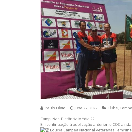
Paulo Olaio
June 27, 2022
Clube
,
Compe
Camp. Nac. Distância Média 22
Em continuação à publicação anterior, o COC ainda c
Equipa Campeã Nacional Veteranas Femininas 