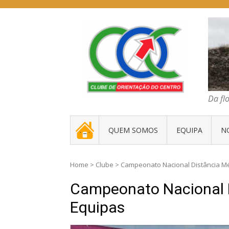
Skip
to
content
COC – CLUBE D
Da floresta traz
Da fl
. _ .
QUEM SOMOS
EQUIPA
N
Home
>
Clube
>
Campeonato Nacional Distância Mé
Campeonato Nacional 
Equipas