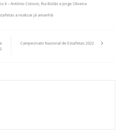
I – António Cotovio, Rui Botão e Jorge Oliveira
afetas a realizar já amanhã.
a
Campeonato Nacional de Estafetas 2022
2