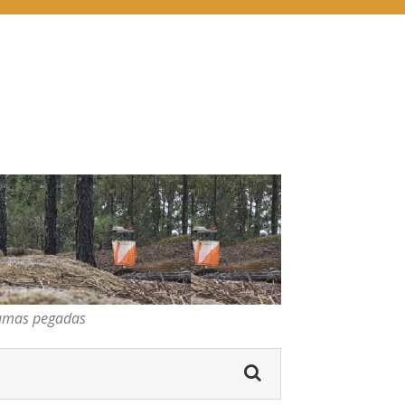
pegadas
gumas pegadas