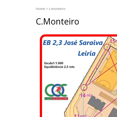
Home
>
c.monteiro
C.monteiro