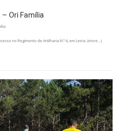
 – Ori Família
ília
sucesso no Regimento de Artilharia N.º 4, em Leiria. (more…)