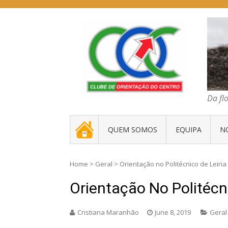
Skip
to
content
COC – CLUBE D
Da floresta traz
Da fl
. _ .
QUEM SOMOS
EQUIPA
N
Home
>
Geral
>
Orientação no Politécnico de Leiria
Orientação No Politécni
Cristiana Maranhão
June 8, 2019
Geral