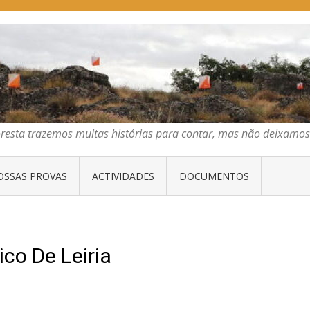
E ORIENTAÇÃO DO CENTRO
emos muitas histórias para contar, mas não deixamos mais que algumas 
oresta trazemos muitas histórias para contar, mas não deixam
OSSAS PROVAS
ACTIVIDADES
DOCUMENTOS
co De Leiria