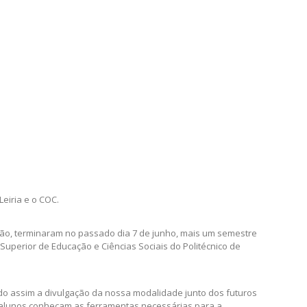
eiria e o COC.
ão, terminaram no passado dia 7 de junho, mais um semestre
Superior de Educação e Ciências Sociais do Politécnico de
indo assim a divulgação da nossa modalidade junto dos futuros
s alunos conheçam as ferramentas necessárias para a