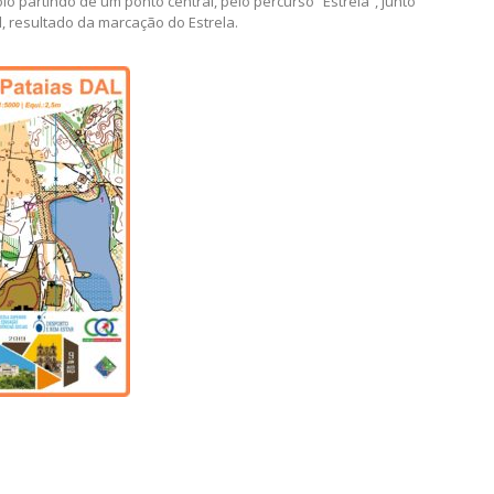
o partindo de um ponto central, pelo percurso “Estrela”, junto
, resultado da marcação do Estrela.