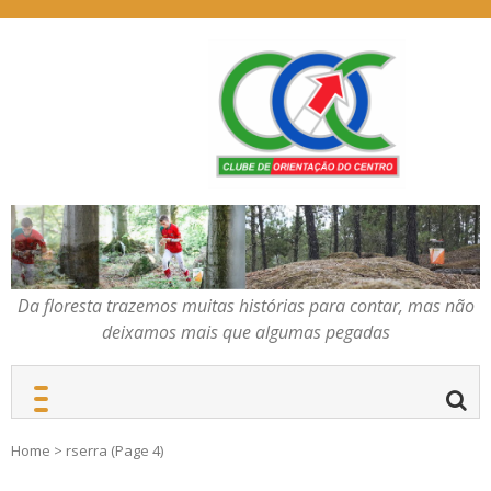
Skip
to
content
Da floresta trazemos
COC – CLUBE DE
muitas histórias para
ORIENTAÇÃO DO
contar, mas não deixamos
CENTRO
mais que algumas
pegadas
Da floresta trazemos muitas histórias para contar, mas não
deixamos mais que algumas pegadas
Home
>
rserra
(Page 4)