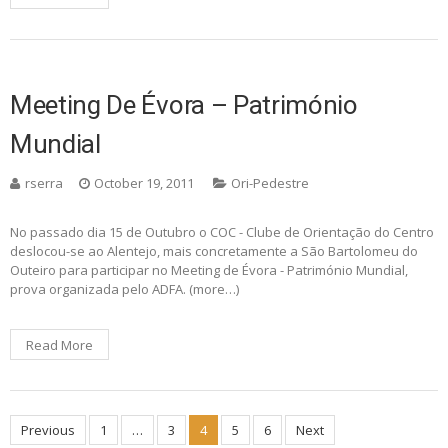
Meeting De Évora – Património
Mundial
rserra
October 19, 2011
Ori-Pedestre
No passado dia 15 de Outubro o COC - Clube de Orientação do Centro
deslocou-se ao Alentejo, mais concretamente a São Bartolomeu do
Outeiro para participar no Meeting de Évora - Património Mundial,
prova organizada pelo ADFA. (more…)
Read More
Posts
Previous
1
…
3
4
5
6
Next