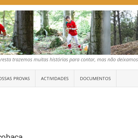
E ORIENTAÇÃO DO CENTRO
emos muitas histórias para contar, mas não deixamos mais que algumas 
oresta trazemos muitas histórias para contar, mas não deixam
OSSAS PROVAS
ACTIVIDADES
DOCUMENTOS
lcobaça