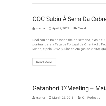
COC Subiu À Serra Da Cabr
rserra
April 9, 2013
Geral
Realizou-se no passado fim-de-semana, dias 6 e 7 
pontuar para a Taça de Portugal de Orientação Ped
Minho) e pelo CAVA (Clube de Amigos de Vieira), q
Read More
Gafanhori ‘O’Meeting – Ma
rserra
March 26, 2013
Ori-Pedestre