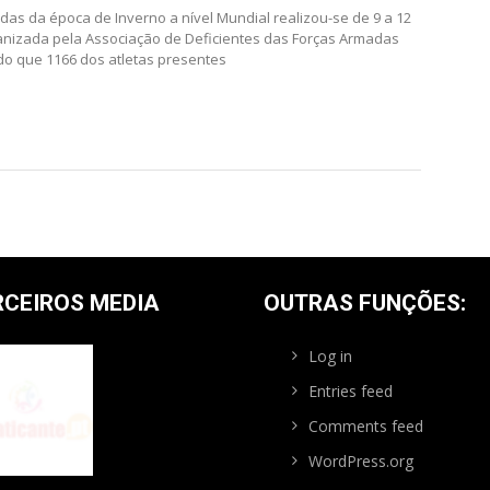
as da época de Inverno a nível Mundial realizou-se de 9 a 12
ganizada pela Associação de Deficientes das Forças Armadas
ndo que 1166 dos atletas presentes
RCEIROS MEDIA
OUTRAS FUNÇÕES:
Log in
Entries feed
Comments feed
WordPress.org