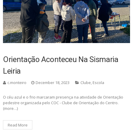
Orientação Aconteceu Na Sismaria
Leiria
c.monteiro
December 18, 2023
Clube
,
Escola
O céu azul e o frio marcaram presença na atividade de Orientação
pedestre organizada pelo COC - Clube de Orientação do Centro.
(more…)
Read More