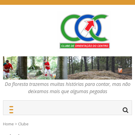
Skip
to
content
Da floresta trazemos
COC – CLUBE DE
muitas histórias para
ORIENTAÇÃO DO
contar, mas não deixamos
CENTRO
mais que algumas
pegadas
Da floresta trazemos muitas histórias para contar, mas não
deixamos mais que algumas pegadas
Home
>
Clube