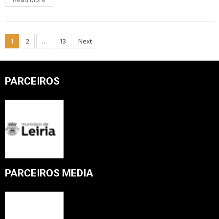
Posts
1
2
…
13
Next
pagination
PARCEIROS
PARCEIROS MEDIA