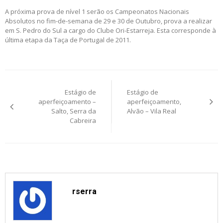
A próxima prova de nível 1 serão os Campeonatos Nacionais
Absolutos no fim-de-semana de 29 e 30 de Outubro, prova a realizar
em S. Pedro do Sul a cargo do Clube Ori-Estarreja. Esta corresponde à
última etapa da Taça de Portugal de 2011.
Post
Estágio de
Estágio de
navigation
aperfeiçoamento –
aperfeiçoamento,
Salto, Serra da
Alvão – Vila Real
Cabreira
rserra