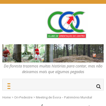
Skip
to
content
Da floresta trazemos
COC – CLUBE DE
muitas histórias para
ORIENTAÇÃO DO
contar, mas não deixamos
CENTRO
mais que algumas
pegadas
Da floresta trazemos muitas histórias para contar, mas não
deixamos mais que algumas pegadas
Home
>
Ori-Pedestre
>
Meeting de Évora – Património Mundial