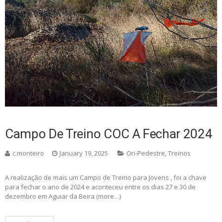
Campo De Treino COC A Fechar 2024
c.monteiro
January 19, 2025
Ori-Pedestre
,
Treinos
A realização de mais um Campo de Treino para Jovens , foi a chave
para fechar o ano de 2024 e aconteceu entre os dias 27 e 30 de
dezembro em Aguiar da Beira (more…)