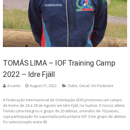
TOMÁS LIMA – IOF Training Camp
2022 – Idre Fjäll
d.santo
August 31, 2022
Clube
,
Geral
,
Ori-Pedestre
A Federação Internacional de Orientação (IOF) promoveu um campo
de treino de 24 a 28 de Agosto em Idre Fjäll, na Suécia. O nosso atleta
Tomás Lima integrou o grupo de 20 atletas, oriundos de 10 países,
cuja participação foi suportada pela própria IOF. Este grupo de atletas
foi seleccionado entre 85