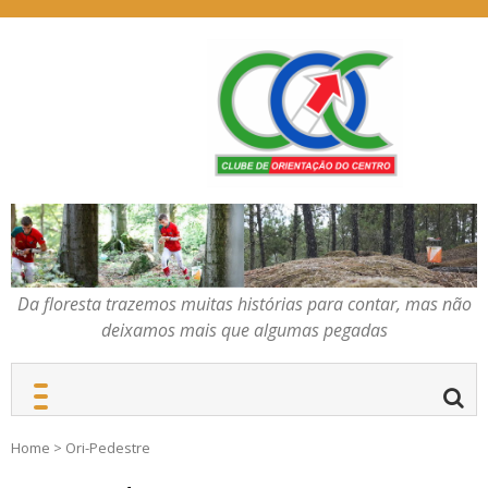
Skip
to
content
Da floresta trazemos
COC – CLUBE DE
muitas histórias para
ORIENTAÇÃO DO
contar, mas não deixamos
CENTRO
mais que algumas
pegadas
Da floresta trazemos muitas histórias para contar, mas não
deixamos mais que algumas pegadas
Home
>
Ori-Pedestre