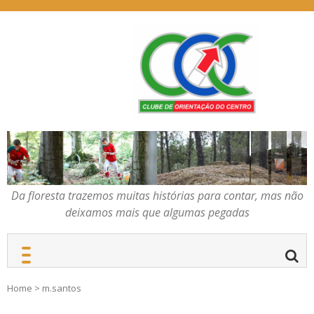
Skip
to
content
Da floresta trazemos
COC – CLUBE DE
muitas histórias para
ORIENTAÇÃO DO
contar, mas não deixamos
CENTRO
mais que algumas
pegadas
Da floresta trazemos muitas histórias para contar, mas não
deixamos mais que algumas pegadas
Home
>
m.santos