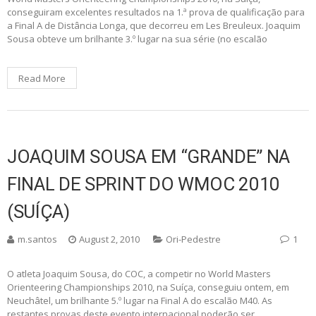
conseguiram excelentes resultados na 1.ª prova de qualificação para
a Final A de Distância Longa, que decorreu em Les Breuleux. Joaquim
Sousa obteve um brilhante 3.º lugar na sua série (no escalão
Read More
JOAQUIM SOUSA EM “GRANDE” NA
FINAL DE SPRINT DO WMOC 2010
(SUÍÇA)
m.santos
August 2, 2010
Ori-Pedestre
1
O atleta Joaquim Sousa, do COC, a competir no World Masters
Orienteering Championships 2010, na Suíça, conseguiu ontem, em
Neuchâtel, um brilhante 5.º lugar na Final A do escalão M40. As
restantes provas deste evento internacional poderão ser