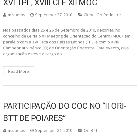
XVI TPL, XVIII CI E XII MOC
m.santos
September 27, 2010
Clube
,
Ori-Pedestre
Nos passados dias 25 e 26 de Setembro de 2010, decorreu no
concelho de Leiria o XII Meeting de Orientação do Centro (MOC), em
paralelo com a XVI Taça dos Países Latinos (TPL) e com o XVIII
Campeonato Ibérico (CI) de Orientação Pedestre. Este evento, cuja
organização esteve a cargo do
Read More
PARTICIPAÇÃO DO COC NO “II ORI-
BTT DE POIARES”
m.santos
September 21, 2010
Ori-BTT