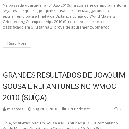
Na passada quarta-feira (04 Ago 2010), na sua série de apuramento (a
segunda de quatro), Joaquim Sousa (escalão M40) garantiu o
apuramento para a Final A de Distância Longa do World Masters
Orienteering Championships 2010 (Suíça), depois de se ter
classificado em 6º lugar na 2ª prova de apuramento, obtendo
Read More
GRANDES RESULTADOS DE JOAQUIM
SOUSA E RUI ANTUNES NO WMOC
2010 (SUÍÇA)
m.santos
August 3, 2010
Ori-Pedestre
2
Hoje, os atletas Joaquim Sousa e Rui Antunes (COC), a competir no
World Masters Orienteering Championships 2010, na Suíça,