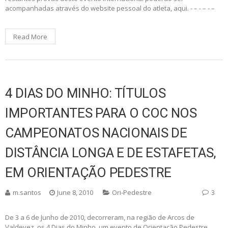
acompanhadas através do website pessoal do atleta, aqui. - – - – - –
Read More
4 DIAS DO MINHO: TÍTULOS
IMPORTANTES PARA O COC NOS
CAMPEONATOS NACIONAIS DE
DISTÂNCIA LONGA E DE ESTAFETAS,
EM ORIENTAÇÃO PEDESTRE
m.santos
June 8, 2010
Ori-Pedestre
3
De 3 a 6 de Junho de 2010, decorreram, na região de Arcos de
Valdevez, os 4 Dias do Minho, um evento de Orientação Pedestre