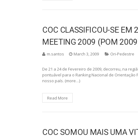
m.santos
March 3, 2009
Ori-Pedestre
Depois de um interregno de mais de 2 anos em org
COC voltou a ter a seu cargo esta responsabilidade
MOC). (more…)
Read More
COC CLASSIFICOU-SE EM 2
MEETING 2009 (POM 2009
m.santos
March 3, 2009
Ori-Pedestre
De 21 a 24 de Fevereiro de 2009, decorreu, na regi
pontuável para o Ranking Nacional de Orientação P
nosso país. (more…)