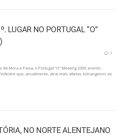
2
anizações de provas pontuáveis para a Taça de Portugal, o
, com a organização do XI Meeting de Orientação do Centro (XI
º. LUGAR NO PORTUGAL “O”
)
1
ão de Mora e Pavia, o Portugal “O” Meeting 2009, evento
edestre que, anualmente, atrai mais atletas estrangeiros ao