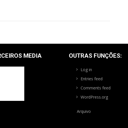
 De Orientação Pedestre
stre
2008) decorreu mais um evento pontuável para o Ranking
09, desta vez na região de Coruche, mais propriamente na
RCEIROS MEDIA
OUTRAS FUNÇÕES:
Log in
Entries feed