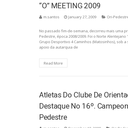
Read More
COC SOMOU MAIS UMA VI
“O” MEETING 2009
m.santos
January 27, 2009
Ori-Pedestr
No passado fim-de-semana, decorreu mais uma pro
Pedestre, época 2008/2009. Foi o Norte Alentejan
Grupo Desportivo 4 Caminhos (Matosinhos), sob a
apoio da autarquia de
Read More