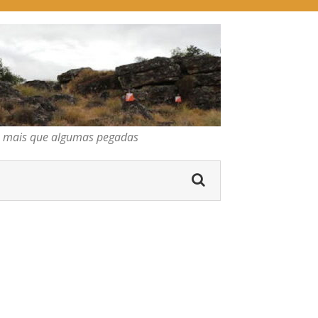
pegadas
gumas pegadas