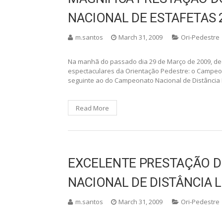
Home
>
m.santos
(Page 6)
M.santos
MAGNÍFICA PRESTAÇÃO 
NACIONAL DE ESTAFETAS 
m.santos
March 31, 2009
Ori-Pedestre
Na manhã do passado dia 29 de Março de 2009, de
espectaculares da Orientação Pedestre: o Campeona
seguinte ao do Campeonato Nacional de Distância 
Read More