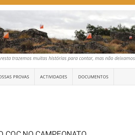
E ORIENTAÇÃO DO CENTRO
emos muitas histórias para contar, mas não deixamos mais que algumas 
os muitas histórias para contar, mas não deixamos mais que al
OSSAS PROVAS
ACTIVIDADES
DOCUMENTOS