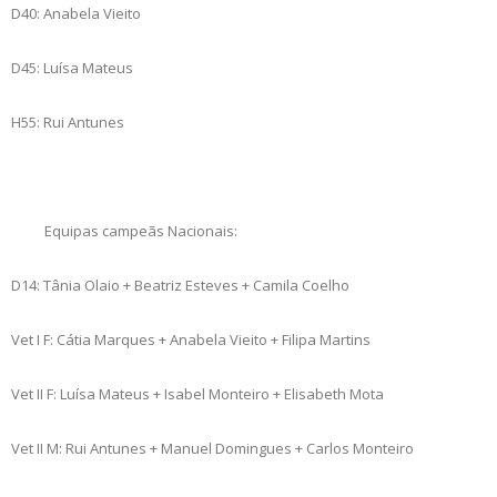
D40: Anabela Vieito
D45: Luísa Mateus
H55: Rui Antunes
Equipas campeãs Nacionais:
D14: Tânia Olaio + Beatriz Esteves + Camila Coelho
Vet I F: Cátia Marques + Anabela Vieito + Filipa Martins
Vet II F: Luísa Mateus + Isabel Monteiro + Elisabeth Mota
Vet II M: Rui Antunes + Manuel Domingues + Carlos Monteiro