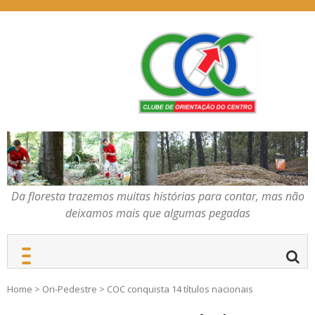
Skip
to
content
Da floresta trazemos
COC – CLUBE DE
muitas histórias para
ORIENTAÇÃO DO
contar, mas não deixamos
CENTRO
mais que algumas
pegadas
Da floresta trazemos muitas histórias para contar, mas não
deixamos mais que algumas pegadas
Home
>
Ori-Pedestre
>
COC conquista 14 títulos nacionais