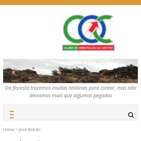
Skip
to
content
Da floresta trazemos
COC – CLUBE DE
muitas histórias para
ORIENTAÇÃO DO
contar, mas não deixamos
CENTRO
mais que algumas
pegadas
Da floresta trazemos muitas histórias para contar, mas não
deixamos mais que algumas pegadas
Home
>
José Bolrão