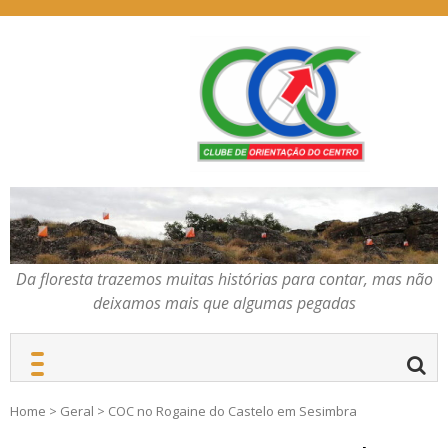
Skip
to
content
Da floresta trazemos
COC – CLUBE DE
muitas histórias para
ORIENTAÇÃO DO
contar, mas não deixamos
CENTRO
mais que algumas
pegadas
Da floresta trazemos muitas histórias para contar, mas não
deixamos mais que algumas pegadas
Home
>
Geral
>
COC no Rogaine do Castelo em Sesimbra