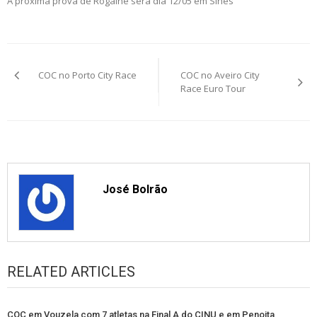
A próxima prova de Rogaine será dia 12/05 em Sines
Post
COC no Porto City Race
COC no Aveiro City
navigation
Race Euro Tour
José Bolrão
RELATED ARTICLES
COC em Vouzela com 7 atletas na Final A do CINU e em Penoita