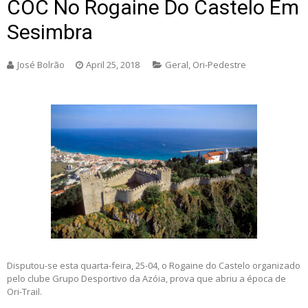
COC No Rogaine Do Castelo Em
Sesimbra
José Bolrão
April 25, 2018
Geral
,
Ori-Pedestre
Disputou-se esta quarta-feira, 25-04, o Rogaine do Castelo organizado
pelo clube Grupo Desportivo da Azóia, prova que abriu a época de
Ori-Trail.