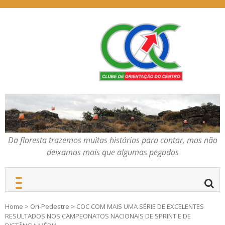
Skip
to
content
Da floresta trazemos
COC – CLUBE DE
muitas histórias para
ORIENTAÇÃO DO
contar, mas não deixamos
CENTRO
mais que algumas
pegadas
Da floresta trazemos muitas histórias para contar, mas não
deixamos mais que algumas pegadas
Home
>
Ori-Pedestre
>
COC COM MAIS UMA SÉRIE DE EXCELENTES
RESULTADOS NOS CAMPEONATOS NACIONAIS DE SPRINT E DE