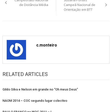
navigation
de Distância Média
Campeã Nacional de
Orientação em BTT
c.monteiro
RELATED ARTICLES
Gildo Silva e Nelson em grande no “Oh meus Deus”
NAOM 2014 – COC segundo lugar colectivo
PAULO FRANCO no WOC 2011 – I