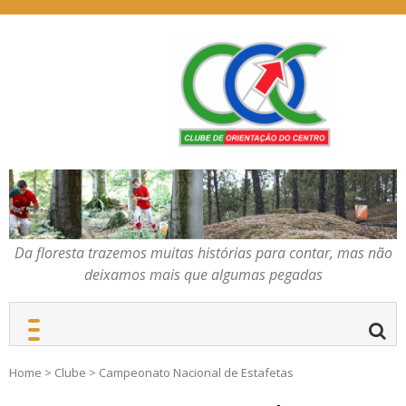
Skip
to
content
Da floresta trazemos
COC – CLUBE DE
muitas histórias para
ORIENTAÇÃO DO
contar, mas não deixamos
CENTRO
mais que algumas
pegadas
Da floresta trazemos muitas histórias para contar, mas não
deixamos mais que algumas pegadas
Home
>
Clube
>
Campeonato Nacional de Estafetas