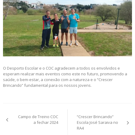
O Desporto Escolar e o COC agradecem a todos os envolvidos e
esperam realizar mais eventos como este no futuro, promovendo a
saúde, o bem-estar, a conexão com a natureza e o “Crescer
Brincando” fundamental para os nossos jovens.
Post
Campo de Treino COC
“Crescer Brincando”
navigation
a fechar 2024
Escola José Saraiva no
RA4