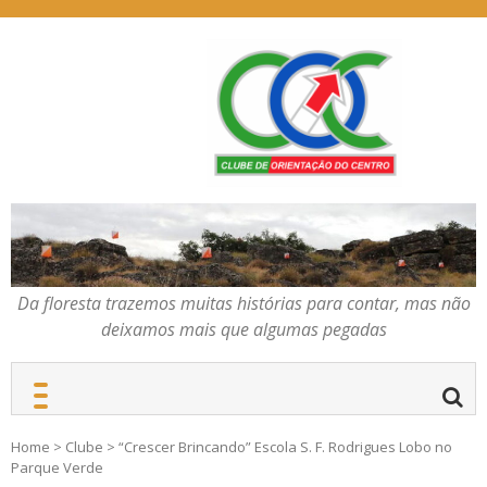
Skip
to
content
Da floresta trazemos
COC – CLUBE DE
muitas histórias para
ORIENTAÇÃO DO
contar, mas não deixamos
CENTRO
mais que algumas
pegadas
Da floresta trazemos muitas histórias para contar, mas não
deixamos mais que algumas pegadas
Home
>
Clube
>
“Crescer Brincando” Escola S. F. Rodrigues Lobo no
Parque Verde