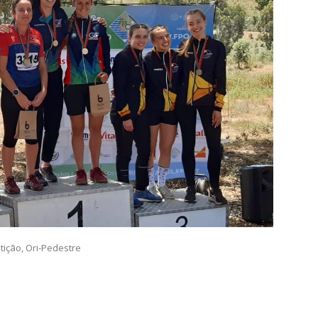
tição
,
Ori-Pedestre