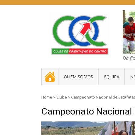
Skip
to
content
COC – CLUBE D
Da floresta traz
Da fl
. _ .
QUEM SOMOS
EQUIPA
N
Home
>
Clube
>
Campeonato Nacional de Estafeta
Campeonato Nacional 