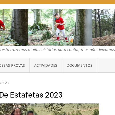
E ORIENTAÇÃO DO CENTRO
emos muitas histórias para contar, mas não deixamos mais que algumas 
oresta trazemos muitas histórias para contar, mas não deixam
OSSAS PROVAS
ACTIVIDADES
DOCUMENTOS
s 2023
De Estafetas 2023