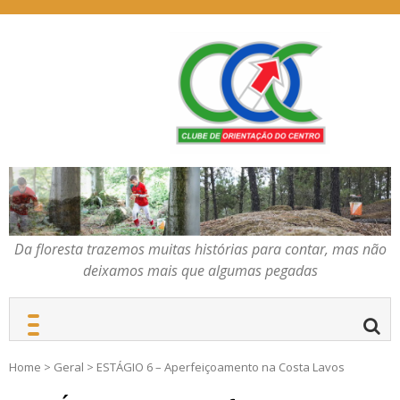
Skip
to
content
Da floresta trazemos
COC – CLUBE DE
muitas histórias para
ORIENTAÇÃO DO
contar, mas não deixamos
CENTRO
mais que algumas
pegadas
Da floresta trazemos muitas histórias para contar, mas não
deixamos mais que algumas pegadas
Home
>
Geral
>
ESTÁGIO 6 – Aperfeiçoamento na Costa Lavos