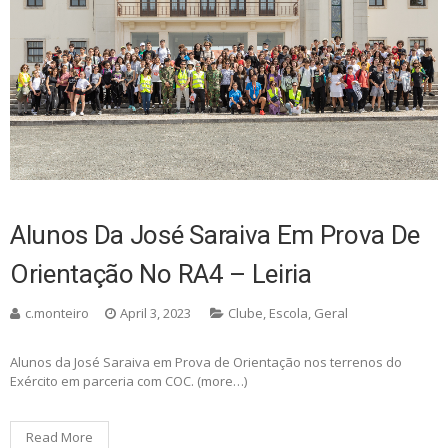
Alunos Da José Saraiva Em Prova De
Orientação No RA4 – Leiria
c.monteiro
April 3, 2023
Clube
,
Escola
,
Geral
Alunos da José Saraiva em Prova de Orientação nos terrenos do
Exército em parceria com COC. (more…)
Read More