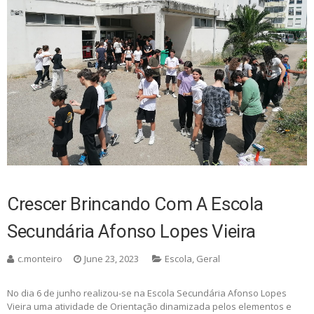
Crescer Brincando Com A Escola
Secundária Afonso Lopes Vieira
c.monteiro
June 23, 2023
Escola
,
Geral
No dia 6 de junho realizou-se na Escola Secundária Afonso Lopes
Vieira uma atividade de Orientação dinamizada pelos elementos e