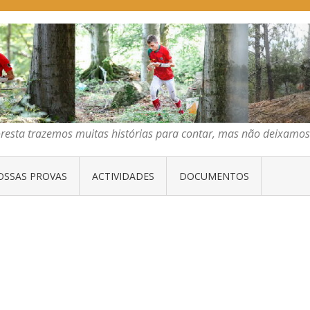
E ORIENTAÇÃO DO CENTRO
emos muitas histórias para contar, mas não deixamos mais que algumas 
oresta trazemos muitas histórias para contar, mas não deixam
OSSAS PROVAS
ACTIVIDADES
DOCUMENTOS