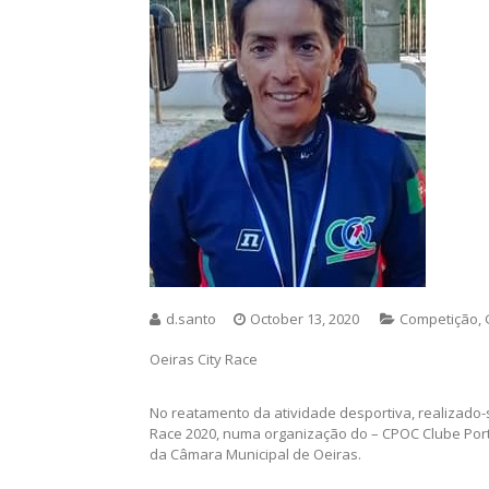
d.santo
October 13, 2020
Competição
,
Oeiras City Race
No reatamento da atividade desportiva, realizado-se
Race 2020, numa organização do – CPOC Clube Por
da Câmara Municipal de Oeiras.