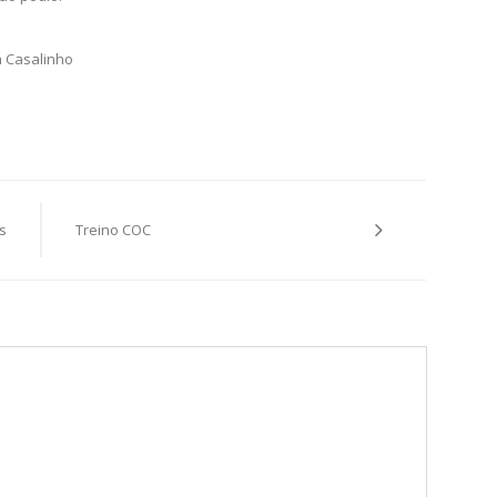
a Casalinho
s
Treino COC