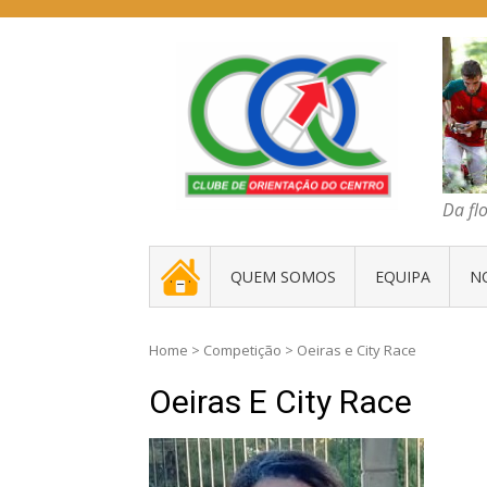
Skip
to
content
COC – CLUBE D
Da floresta traz
Da fl
. _ .
QUEM SOMOS
EQUIPA
N
Home
>
Competição
>
Oeiras e City Race
Oeiras E City Race