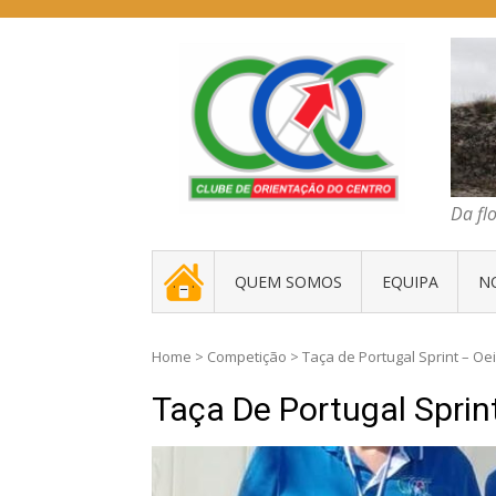
Skip
to
content
COC – CLUBE D
Da floresta traz
Da fl
. _ .
QUEM SOMOS
EQUIPA
N
Home
>
Competição
>
Taça de Portugal Sprint – Oe
Taça De Portugal Sprin