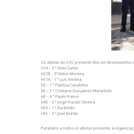
Os atletas do COC presente têm um desempenho de
H14 – 3 ° Dinis Santo
H21B – 3º Mário Moreira
H21A – 1 ° Luís Viedma
DE – 1 ° Patrícia Casalinho
DE – 2 ° Cristiana Gonçalves Maranhão
HE – 4 ° Paulo Franco
H45 – 3 ° Jorge Frazão Oliveira
H50 – 1 ° Rui Botão
H55 – 3 ° José Bolrão
Parabéns a todos os atletas presente, à organizaç