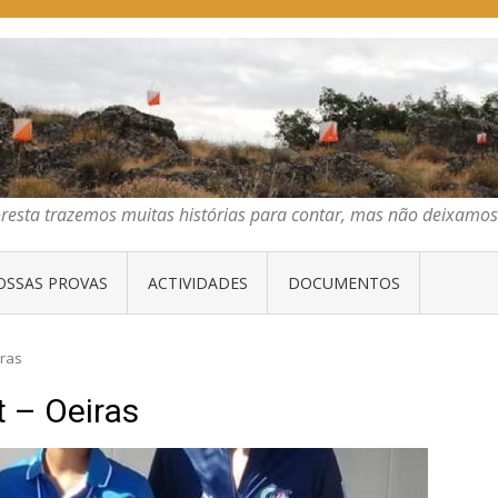
E ORIENTAÇÃO DO CENTRO
emos muitas histórias para contar, mas não deixamos mais que algumas 
oresta trazemos muitas histórias para contar, mas não deixam
OSSAS PROVAS
ACTIVIDADES
DOCUMENTOS
iras
t – Oeiras