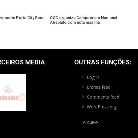
 vencem Porto City Race
COC organiza Campeonato Nacional
Absoluto com nota máxima
RCEIROS MEDIA
OUTRAS FUNÇÕES:
Log in
Entries feed
Comments feed
WordPress.org
Arquivo