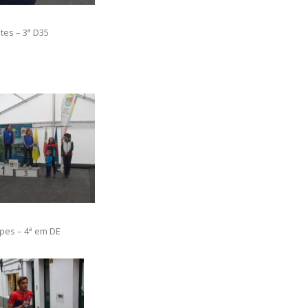
es – 3ª D35
s – 4ª em DE