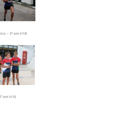
o – 3º em H18
º em H16