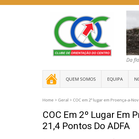
Skip
to
content
COC – CLUBE D
Da floresta traz
Da fl
. _ .
QUEM SOMOS
EQUIPA
N
Home
>
Geral
>
COC em 2º lugar em Proença-a-Nov
COC Em 2º Lugar Em P
21,4 Pontos Do ADFA