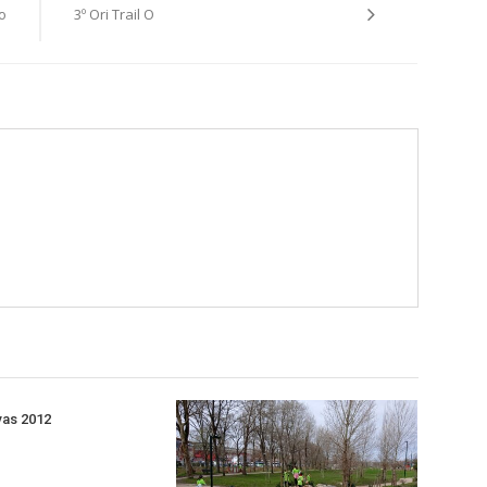
o
3º Ori Trail O
ivas 2012