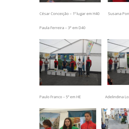
César Conceição – 1º lugar em H40 Susana Pont
Paula Ferreira – 3ª em D40
Paulo Franco – 5º em HE Adelindina Lope