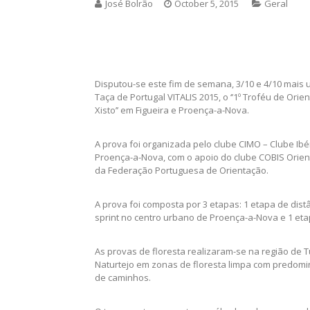
José Bolrão
October 5, 2015
Geral
Disputou-se este fim de semana, 3/10 e 4/10 mais 
Taça de Portugal VITALIS 2015, o ‘’1º Troféu de Or
Xisto’’ em Figueira e Proença-a-Nova.
A prova foi organizada pelo clube CIMO – Clube Ib
Proença-a-Nova, com o apoio do clube COBIS Orient
da Federação Portuguesa de Orientação.
A prova foi composta por 3 etapas: 1 etapa de dis
sprint no centro urbano de Proença-a-Nova e 1 et
As provas de floresta realizaram-se na região de 
Naturtejo em zonas de floresta limpa com predomi
de caminhos.