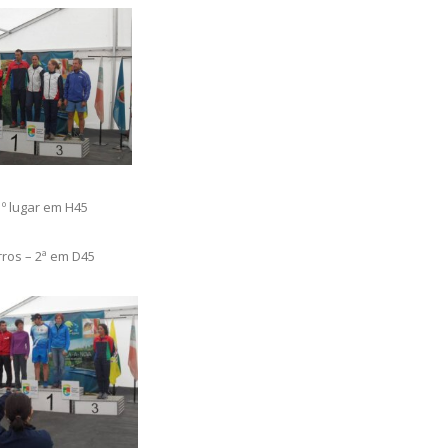
 lugar em H45
ros – 2ª em D45