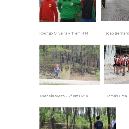
Rodrigo Oliveira – 1º em H14 João Bernardin
Anabela Vieito – 2ª em D21A Tomás Lima 3