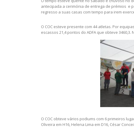
O tempo esteve quente no sábado e chuvoso no domi
antecipada a cerimónia de entrega de prémios e po
regresso a suas casas com tempo para irem exercer 
O COC esteve presente com 44 atletas. Por equip
escassos 21,4 pontos do ADFA que obteve 3460,3. N
O COC obteve vários podiums com 6 primeiros lugar
Oliveira em H16, Helena Lima em D16, César Conce