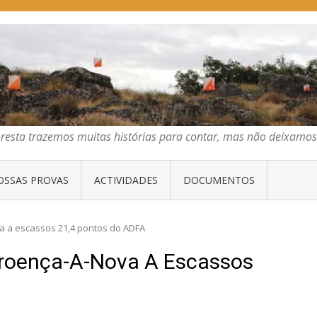
E ORIENTAÇÃO DO CENTRO
emos muitas histórias para contar, mas não deixamos mais que algumas 
oresta trazemos muitas histórias para contar, mas não deixam
OSSAS PROVAS
ACTIVIDADES
DOCUMENTOS
a a escassos 21,4 pontos do ADFA
roença-A-Nova A Escassos