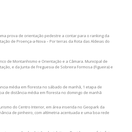
uma prova de orientação pedestre a contar para o ranking da
ientação de Proença-a-Nova – Por terras da Rota das Aldeias do
érico de Montanhismo e Orientação e a Câmara. Municipal de
ação, e da Junta de Freguesia de Sobreira Formosa (Figueira) e
tância média em floresta no sábado de manhã, 1 etapa de
apa de distância média em floresta no domingo de manhã
Turismo do Centro Interior, em área inserida no Geopark da
nância de pinheiro, com altímetria acentuada e uma boa rede