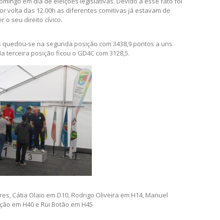
ngo em dia de eleições legislativas. Devido a esse fato foi
r volta das 12.00h as diferentes comitivas já estavam de
o seu direito cívico.
as quedou-se na segunda posição com 3438,9 pontos a uns
a terceira posição ficou o GD4C com 3128,5.
es, Cátia Olaio em D10, Rodrigo Oliveira em H14, Manuel
ição em H40 e Rui Botão em H45