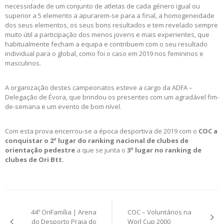
necessidade de um conjunto de atletas de cada género igual ou
superior a 5 elemento a apurarem-se para a final, a homogeneidade
dos seus elementos, os seus bons resultados e tem revelado sempre
muito útil a participação dos menos jovens e mais experientes, que
habitualmente fecham a equipa e contribuem com o seu resultado
individual para o global, como foi o caso em 2019 nos femininos e
masculinos.
A organização destes campeonatos esteve a cargo da ADFA –
Delegação de Évora, que brindou os presentes com um agradável fim-
de-semana e um evento de bom nível.
Com esta prova encerrou-se a época desportiva de 2019 com o
COC a
conquistar o 2º lugar do ranking nacional de clubes de
orientação pedestre
a que se junta o
3º lugar no ranking de
clubes de Ori Btt.
Post
44º OriFamília | Arena
COC – Voluntários na
navigation
do Desporto Praia do
Worl Cup 2000