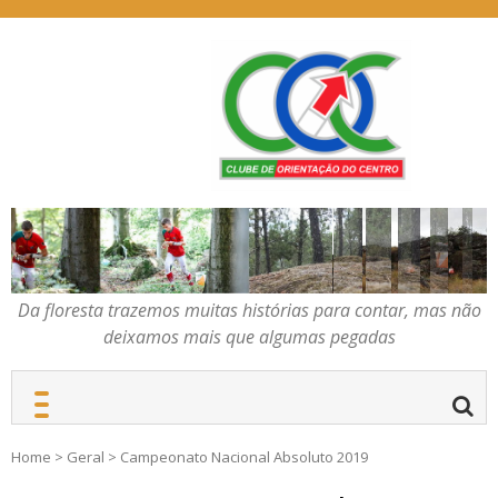
Skip
to
content
Da floresta trazemos
COC – CLUBE DE
muitas histórias para
ORIENTAÇÃO DO
contar, mas não deixamos
CENTRO
mais que algumas
pegadas
Da floresta trazemos muitas histórias para contar, mas não
deixamos mais que algumas pegadas
Home
>
Geral
>
Campeonato Nacional Absoluto 2019