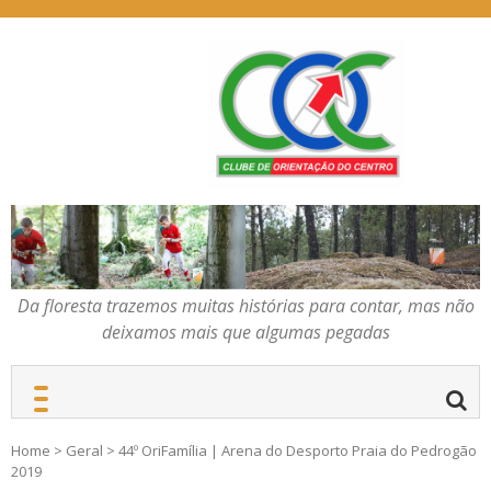
Skip
to
content
Da floresta trazemos
COC – CLUBE DE
muitas histórias para
ORIENTAÇÃO DO
contar, mas não deixamos
CENTRO
mais que algumas
pegadas
Da floresta trazemos muitas histórias para contar, mas não
deixamos mais que algumas pegadas
Home
>
Geral
>
44º OriFamília | Arena do Desporto Praia do Pedrogão
2019