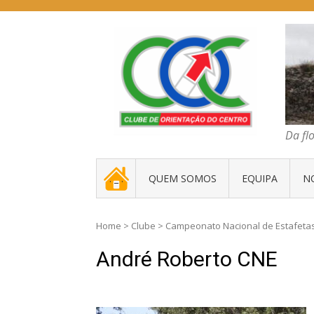
Skip
to
content
COC – CLUBE D
Da floresta traz
Da fl
. _ .
QUEM SOMOS
EQUIPA
N
Home
>
Clube
>
Campeonato Nacional de Estafeta
André Roberto CNE