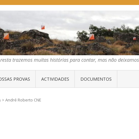
E ORIENTAÇÃO DO CENTRO
emos muitas histórias para contar, mas não deixamos mais que algumas 
oresta trazemos muitas histórias para contar, mas não deixam
OSSAS PROVAS
ACTIVIDADES
DOCUMENTOS
s
>
André Roberto CNE