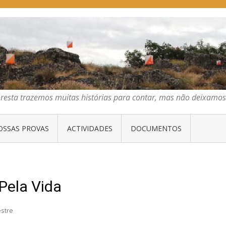
E ORIENTAÇÃO DO CENTRO
emos muitas histórias para contar, mas não deixamos mais que algumas 
oresta trazemos muitas histórias para contar, mas não deixam
OSSAS PROVAS
ACTIVIDADES
DOCUMENTOS
Pela Vida
stre