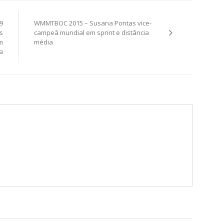
9
WMMTBOC 2015 – Susana Pontas vice-
s
campeã mundial em sprint e distância
m
média
a