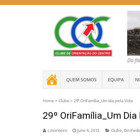
Skip
to
content
COC – CLUBE D
Da floresta traz
Da fl
. _ .
QUEM SOMOS
EQUIPA
N
Home
>
Clube
>
29º OriFamília_Um dia pela Vida
29º OriFamília_Um Dia 
c.monteiro
June 6, 2015
Clube
,
Ori-Pede