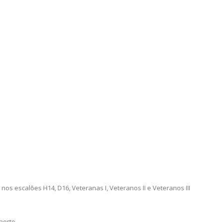
os escalões H14, D16, Veteranas I, Veteranos II e Veteranos III
oberto