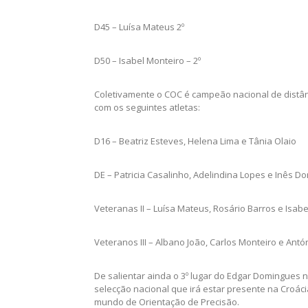
D45 – Luísa Mateus 2º
D50 – Isabel Monteiro – 2º
Coletivamente o COC é campeão nacional de distânc
com os seguintes atletas:
D16 – Beatriz Esteves, Helena Lima e Tânia Olaio
DE – Patricia Casalinho, Adelindina Lopes e Inês 
Veteranas II – Luísa Mateus, Rosário Barros e Isab
Veteranos III – Albano João, Carlos Monteiro e Antó
De salientar ainda o 3º lugar do Edgar Domingues 
selecção nacional que irá estar presente na Croác
mundo de Orientação de Precisão.