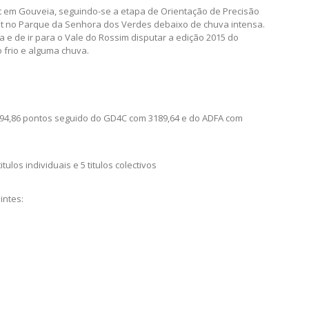
t em Gouveia, seguindo-se a etapa de Orientação de Precisão
nt no Parque da Senhora dos Verdes debaixo de chuva intensa.
la e de ir para o Vale do Rossim disputar a edição 2015 do
 frio e alguma chuva.
394,86 pontos seguido do GD4C com 3189,64 e do ADFA com
los individuais e 5 titulos colectivos
intes: