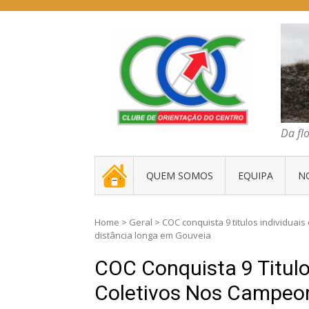
Skip
to
content
COC – CLUBE D
Da floresta traz
Da fl
. _ .
QUEM SOMOS
EQUIPA
N
Home
>
Geral
>
COC conquista 9 titulos individuais
distância longa em Gouveia
COC Conquista 9 Titulos
Coletivos Nos Campeon