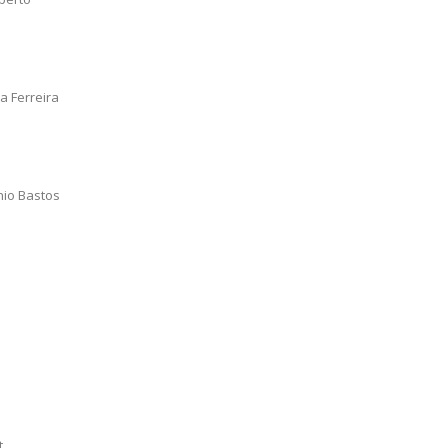
a Ferreira
nio Bastos
t