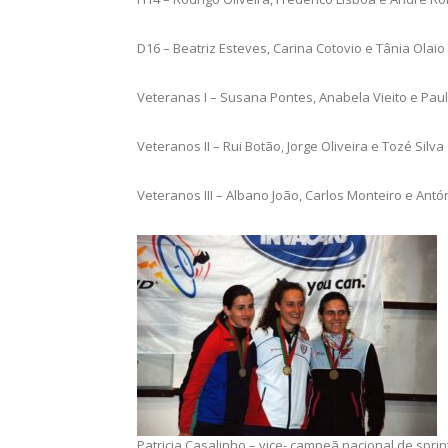
D16 – Beatriz Esteves, Carina Cotovio e Tânia Olaio
Veteranas I – Susana Pontes, Anabela Vieito e Paul
Veteranos II – Rui Botão, Jorge Oliveira e Tozé Silva
Veteranos III – Albano João, Carlos Monteiro e Antó
Patricia Casalinho – vice- campeã nacional de sprin