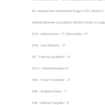
No campeonato nacional de longa o COC obteve 2 titu
Individualmente os podíums obtidos foram os segu
D16 – Helena Lima – 1ª, Tânia Olaio – 3ª
D18 – Sara Roberto – 3ª
DE – Patricia Casalinho – 3ª
D21A – Daniel Marques 3º
H40 – César Conceição – 2º
D40 – Anabela Vieito – 1ª
H45 – Manuel Calçada – 3º