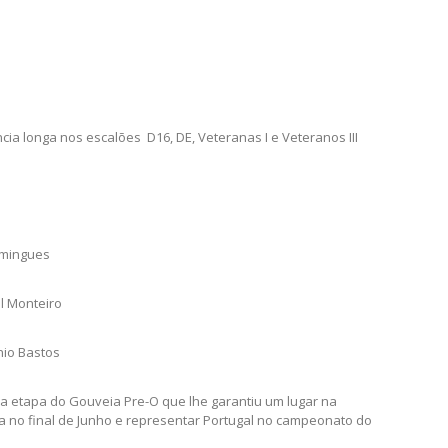
ia longa nos escalões D16, DE, Veteranas I e Veteranos III
Domingues
el Monteiro
nio Bastos
na etapa do Gouveia Pre-O que lhe garantiu um lugar na
ia no final de Junho e representar Portugal no campeonato do