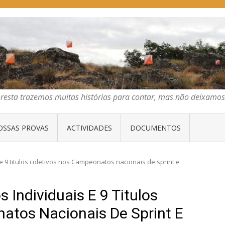
E ORIENTAÇÃO DO CENTRO
emos muitas histórias para contar, mas não deixamos mais que algumas 
oresta trazemos muitas histórias para contar, mas não deixam
OSSAS PROVAS
ACTIVIDADES
DOCUMENTOS
 e 9 titulos coletivos nos Campeonatos nacionais de sprint e
 Individuais E 9 Titulos
atos Nacionais De Sprint E