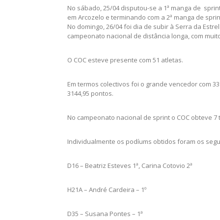
No sábado, 25/04 disputou-se a 1ª manga de sprin
em Arcozelo e terminando com a 2ª manga de spri
No domingo, 26/04 foi dia de subir à Serra da Estre
campeonato nacional de distância longa, com muito
O COC esteve presente com 51 atletas.
Em termos colectivos foi o grande vencedor com 3
3144,95 pontos.
No campeonato nacional de sprint o COC obteve 7 titu
Individualmente os podíums obtidos foram os segu
D16 – Beatriz Esteves 1ª, Carina Cotovio 2ª
H21A – André Cardeira – 1º
D35 – Susana Pontes – 1ª