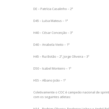
DE – Patrícia Casalinho – 2ª
D45 – Luísa Mateus – 1ª
H40 – César Conceição – 3º
D40 – Anabela Vieito – 1ª
H45 – Rui Botão – 2º, Jorge Oliveira – 3º
D50 – Isabel Monteiro – 1ª
H55 – Albano João – 1º
Coletivamente o COC é campeão nacional de sprint n
com os seguintes atletas:
H14 – Rodrigo Oliveira, Frederico Lisboa e André R