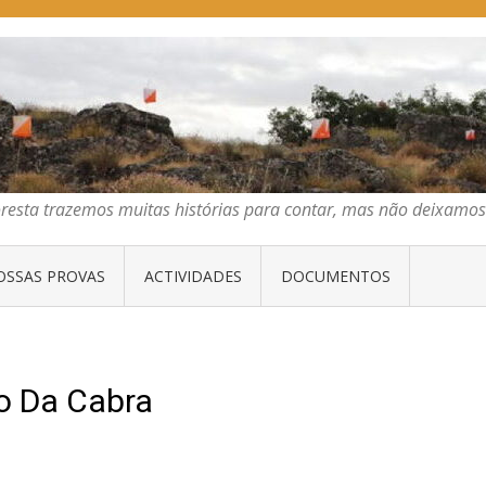
E ORIENTAÇÃO DO CENTRO
emos muitas histórias para contar, mas não deixamos mais que algumas 
oresta trazemos muitas histórias para contar, mas não deixam
OSSAS PROVAS
ACTIVIDADES
DOCUMENTOS
no Da Cabra