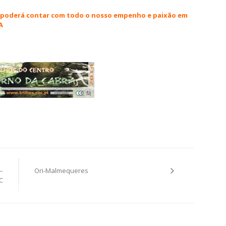
e poderá contar com todo o nosso empenho e paixão em
A
–
Ori-Malmequeres
C