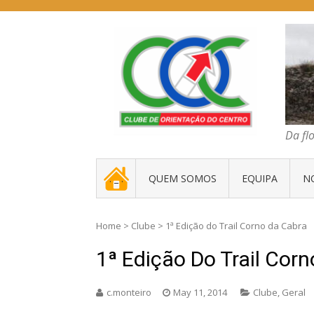
Skip
to
content
COC – CLUBE D
Da floresta traz
Da fl
. _ .
QUEM SOMOS
EQUIPA
N
Home
>
Clube
>
1ª Edição do Trail Corno da Cabra
1ª Edição Do Trail Cor
c.monteiro
May 11, 2014
Clube
,
Geral