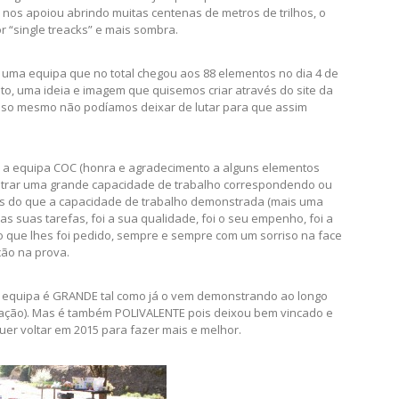
os apoiou abrindo muitas centenas de metros de trilhos, o
or “single treacks” e mais sombra.
uma equipa que no total chegou aos 88 elementos no dia 4 de
o, uma ideia e imagem que quisemos criar através do site da
isso mesmo não podíamos deixar de lutar para que assim
s a equipa COC (honra e agradecimento a alguns elementos
strar uma grande capacidade de trabalho correspondendo ou
s do que a capacidade de trabalho demonstrada (mais uma
s suas tarefas, foi a sua qualidade, foi o seu empenho, foi a
 o que lhes foi pedido, sempre e sempre com um sorriso na face
ão na prova.
sta equipa é GRANDE tal como já o vem demonstrando ao longo
ação). Mas é também POLIVALENTE pois deixou bem vincado e
uer voltar em 2015 para fazer mais e melhor.