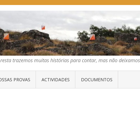
E ORIENTAÇÃO DO CENTRO
emos muitas histórias para contar, mas não deixamos mais que algumas 
oresta trazemos muitas histórias para contar, mas não deixam
OSSAS PROVAS
ACTIVIDADES
DOCUMENTOS