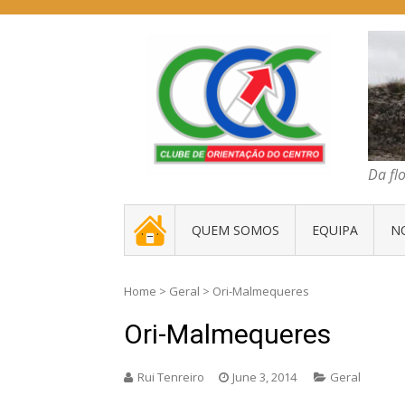
Skip
to
content
COC – CLUBE D
Da floresta traz
Da fl
. _ .
QUEM SOMOS
EQUIPA
N
Home
>
Geral
>
Ori-Malmequeres
Ori-Malmequeres
Rui Tenreiro
June 3, 2014
Geral