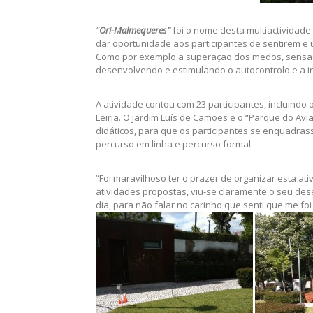
“
Ori-Malmequeres”
foi o nome desta multiactividade 
dar oportunidade aos participantes de sentirem e 
Como por exemplo a superação dos medos, sensaçã
desenvolvendo e estimulando o autocontrolo e a i
A atividade contou com 23 participantes, incluindo
Leiria. O jardim Luís de Camões e o “Parque do Avi
didáticos, para que os participantes se enquadras
percurso em linha e percurso formal.
“Foi maravilhoso ter o prazer de organizar esta at
atividades propostas, viu-se claramente o seu de
dia, para não falar no carinho que senti que me fo