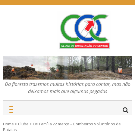
Skip
to
content
Da floresta trazemos
COC – CLUBE DE
muitas histórias para
ORIENTAÇÃO DO
contar, mas não deixamos
CENTRO
mais que algumas
pegadas
Da floresta trazemos muitas histórias para contar, mas não
deixamos mais que algumas pegadas
Home
>
Clube
>
Ori Família 22 março – Bombeiros Voluntários de
Pataias