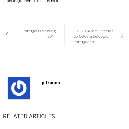
“aperfeiçoamento” e o “Técnico”.
Post
Portugal O’Meeting
EOC 2014 com 3 atletas
navigation
2014
do COC na Selecção
Portuguesa
p.franco
RELATED ARTICLES