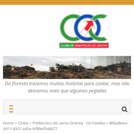
Skip
to
content
Da floresta trazemos
COC – CLUBE DE
muitas histórias para
ORIENTAÇÃO DO
contar, mas não deixamos
CENTRO
mais que algumas
pegadas
Da floresta trazemos muitas histórias para contar, mas não
deixamos mais que algumas pegadas
Home
>
Clube
>
Politécnico de Leiria Orienta - Ori Família
>
806a8eee-
d411-4301-a42e-bf80ef544677