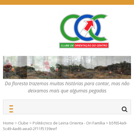
Skip
to
content
Da floresta trazemos
COC – CLUBE DE
muitas histórias para
ORIENTAÇÃO DO
contar, mas não deixamos
CENTRO
mais que algumas
pegadas
Da floresta trazemos muitas histórias para contar, mas não
deixamos mais que algumas pegadas
Home
>
Clube
>
Politécnico de Leiria Orienta - Ori Família
>
b5f654a9-
5c49-4ad6-aea0-2f11f5139eef