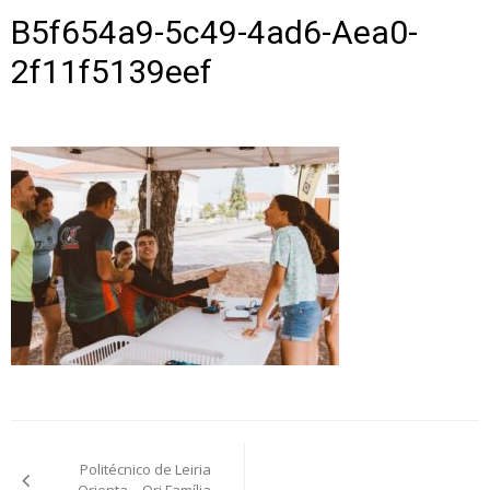
B5f654a9-5c49-4ad6-Aea0-
2f11f5139eef
Post
Politécnico de Leiria
navigation
Orienta – Ori Família