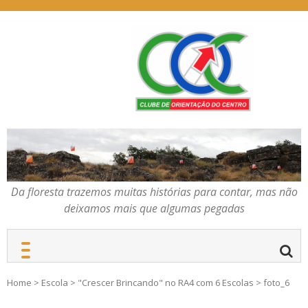
Skip
to
content
Da floresta trazemos
COC – CLUBE DE
muitas histórias para
ORIENTAÇÃO DO
contar, mas não deixamos
CENTRO
mais que algumas
pegadas
Da floresta trazemos muitas histórias para contar, mas não
deixamos mais que algumas pegadas
Home
>
Escola
>
"Crescer Brincando" no RA4 com 6 Escolas
>
foto_6